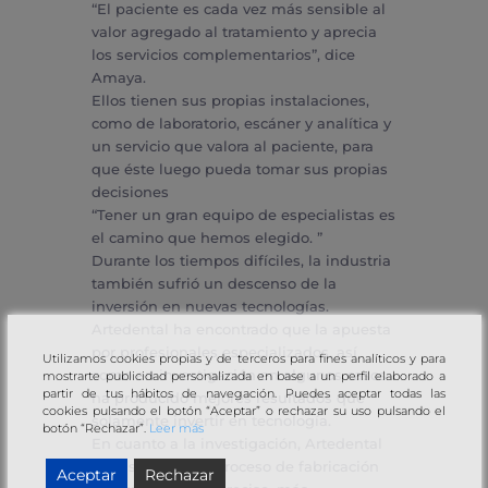
“El paciente es cada vez más sensible al
valor agregado al tratamiento y aprecia
los servicios complementarios”, dice
Amaya.
Ellos tienen sus propias instalaciones,
como de laboratorio, escáner y analítica y
un servicio que valora al paciente, para
que éste luego pueda tomar sus propias
decisiones
“Tener un gran equipo de especialistas es
el camino que hemos elegido. ”
Durante los tiempos difíciles, la industria
también sufrió un descenso de la
inversión en nuevas tecnologías.
Artedental ha encontrado que la apuesta
por profesionales especializados, así
Utilizamos cookies propias y de terceros para fines analíticos y para
como en investigación en algunos casos
mostrarte publicidad personalizada en base a un perfil elaborado a
partir de tus hábitos de navegación. Puedes aceptar todas las
ha producido mejores resultados que
cookies pulsando el botón “Aceptar” o rechazar su uso pulsando el
solamente invertir en tecnología.
botón “Rechazar”.
Leer más
En cuanto a la investigación, Artedental
ha diseñado un proceso de fabricación
Aceptar
Rechazar