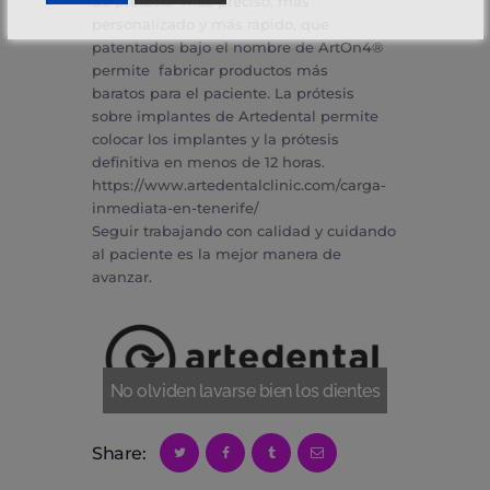
de prótesis más preciso, más
personalizado y más rápido, que
patentados bajo el nombre de ArtOn4®
permite fabricar productos más
baratos para el paciente. La prótesis
sobre implantes de Artedental permite
colocar los implantes y la prótesis
definitiva en menos de 12 horas.
https://www.artedentalclinic.com/carga-
inmediata-en-tenerife/
Seguir trabajando con calidad y cuidando
al paciente es la mejor manera de
avanzar.
No olviden lavarse bien los dientes
Share: