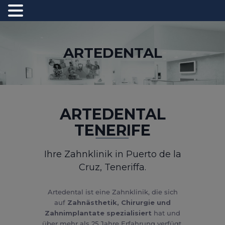
ARTEDENTAL
STARTSEITE
BEHANDLUNGEN
ZAHNTOURISMUS
TERMIN VEREINBAREN
ARTEDENTAL
TENERIFE
Ihre Zahnklinik in Puerto de la
Cruz, Teneriffa.
Artedental ist eine Zahnklinik, die sich
auf
Zahnästhetik, Chirurgie und
Zahnimplantate spezialisiert
hat und
über mehr als 25 Jahre Erfahrung verfügt.