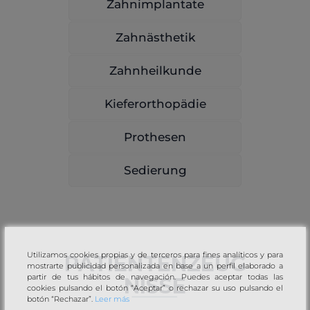
Zahnimplantate
Zahnästhetik
Zahnheilkunde
Kieferorthopädie
Prothesen
Sedierung
Utilizamos cookies propias y de terceros para fines analíticos y para
PATIENTENZEUG
mostrarte publicidad personalizada en base a un perfil elaborado a
partir de tus hábitos de navegación. Puedes aceptar todas las
NISSE
cookies pulsando el botón “Aceptar” o rechazar su uso pulsando el
botón “Rechazar”.
Leer más