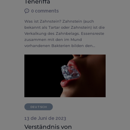
Teneriffa
0
comments
Was ist Zahnstein? Zahnstein (auch
bekannt als Tartar oder Zahnstein) ist die
Verkalkung des Zahnbelags. Essensreste
zusammen mit den im Mund
vorhandenen Bakterien bilden den…
DEUTSCH
13 de Juni de 2023
Verständnis von